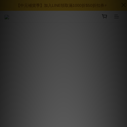
【中元補貨季】加入LINE領取滿1000折$50折扣券⚡️