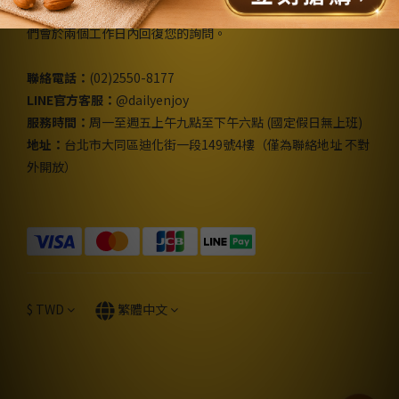
如果您對我們的產品或服務有任何的疑問，請與我們聯繫，我
們會於兩個工作日內回復您的詢問。
聯絡電話：
(02)2550-8177
LINE官方客服：
@dailyenjoy
服務時間：
周一至週五上午九點至下午六點 (國定假日無上班)
地址：
台北市大同區迪化街一段149號4樓（僅為聯絡地址 不對
外開放）
$
TWD
繁體中文