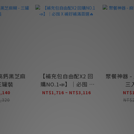
高鈣黑芝麻
【補充包自由配X2 回
聚餐神器 -
 三罐裝
購NO.1📣】｜必囤 X
三
補好補滿首選🔥
,140
NT$1,716 ~ NT$3,116
NT$1
,320
NT$2