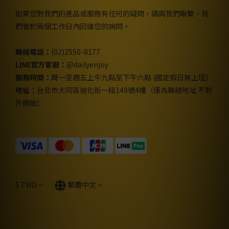
如果您對我們的產品或服務有任何的疑問，請與我們聯繫，我
們會於兩個工作日內回復您的詢問。
聯絡電話：
(02)2550-8177
LINE官方客服：
@dailyenjoy
服務時間：
周一至週五上午九點至下午六點 (國定假日無上班)
地址：
台北市大同區迪化街一段149號4樓（僅為聯絡地址 不對
外開放）
$
TWD
繁體中文