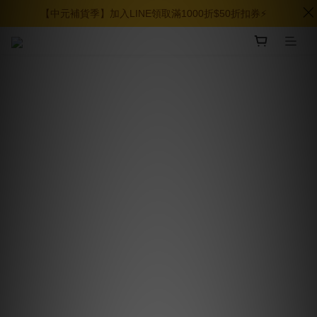
【中元補貨季】加入LINE領取滿1000折$50折扣券⚡️