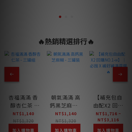
🔥熱銷精選排行🔥
杏福滿滿 香
朝氣滿滿 高
【補充包自
醇杏仁茶 -
鈣黑芝麻糊 -
由配X2 回購
三罐組
三罐裝
NO.1📣】｜
NT$1,140
NT$1,140
NT$1,716 ~
NT$3,116
必囤 X 補好
NT$1,320
NT$1,320
補滿首選🔥
加入購物車
加入購物車
加入購物車