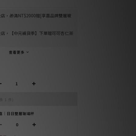
店，🎁滿NT$2000贈|享嘉品牌雙層玻
全店，【中元補貨季】下單贈可可杏仁茶
查看更多
多 1 件)
嘉｜日日雙層玻璃杯