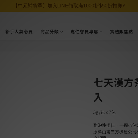
【中元補貨季】加入LINE領取滿1000折$50折扣券⚡️
新手人氣必買
商品分類
嘉仁會員專屬
實體販售點
七天漢方茶
入
5g/包 x 7包
耐泡性極佳，一顆茶包如沖
原料由第三方檢驗公司