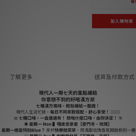
優
加入購物車
了解更多
送貨及付款方式
現代人一周七天的重點補給
你意想不到的好喝漢方茶
七種漢方風味，輕鬆補給一整週！
現代人生活忙碌，
每日不同茶飲搭配，舒心享受！
💆‍♂💆‍♀
📅
七種口味，一盒通通有！
想喝什麼口味，由你決定！
🎯
☀
星期一 Mon ▌嘿皮思麥憂【麥門冬、玫瑰】

星期一總是特別Blue？
來杯
快樂微笑茶
，用清甜玫瑰香氣開啟新的一週