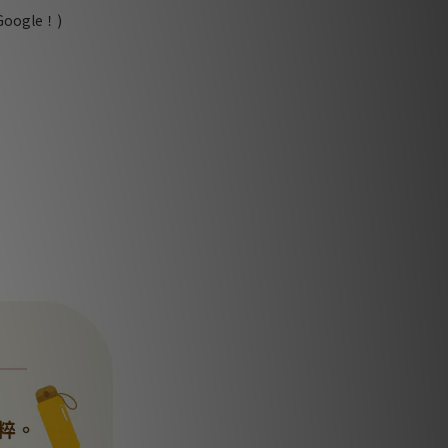
ogle！)