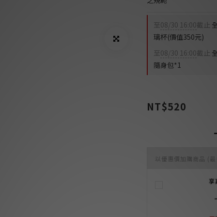
之規範
至
08/30 16:00
截止
全
璃杯(價值350元)
至
08/30 16:00
截止
隨身包*1
NT$520
以優惠價加購商品
(最
享