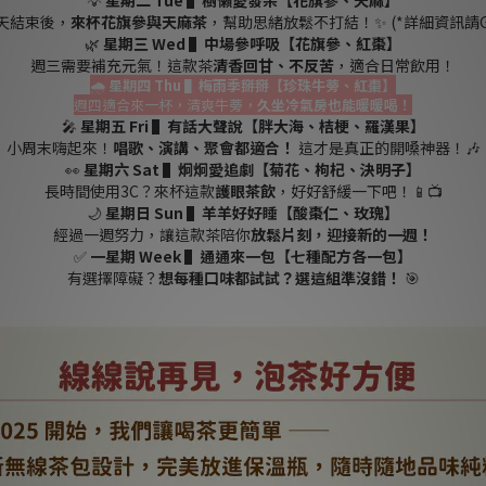
💡
星期二 Tue ▌樹懶愛發呆【花旗參、天麻】
天結束後，
來杯花旗參與天麻茶
，幫助思緒放鬆不打結！✨ (*詳細資訊請Go
🌿
星期三 Wed ▌中場參呼吸【花旗參、紅棗】
週三需要補充元氣！這款茶
清香回甘、不反苦
，適合日常飲用！
🌧
星期四 Thu ▌梅雨季掰掰【珍珠牛蒡、紅棗】
週四適合來一杯，清爽牛蒡，
久坐冷氣房也能暖暖喝！
🎤
星期五 Fri ▌有話大聲說【胖大海、桔梗、羅漢果】
小周末嗨起來！
唱歌、演講、聚會都適合！
這才是真正的開嗓神器！🎶
👀
星期六 Sat ▌炯炯愛追劇【菊花、枸杞、決明子】
長時間使用3C？來杯這款
護眼茶飲
，好好舒緩一下吧！📱📺
🌙
星期日 Sun ▌羊羊好好睡【酸棗仁、玫瑰】
經過一週努力，讓這款茶陪你
放鬆片刻，迎接新的一週！
✅
一星期 Week ▌通通來一包【七種配方各一包】
有選擇障礙？
想每種口味都試試？選這組準沒錯！
🎯