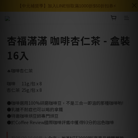
【中元補貨季】加入LINE領取滿1000折$50折扣券⚡️
杏福滿滿 咖啡杏仁茶 - 盒裝
16入
🔥咖啡杏仁茶
咖啡	11g/包 x 8
杏仁茶	25g/包 x 8
●咖啡選用100%研磨咖啡豆，不是三合一即溶的那種咖啡喲!
●乳糖不耐症也可以喝的拿鐵
●特邀咖啡烘豆師專門烘豆
●於Coffee Review國際咖啡評鑑中獲得93分的出色咖啡