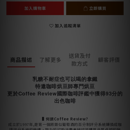
加入購物車
立即購買
加入追蹤清單
送貨及付
商品描述
了解更多
顧客評價
款方式
乳糖不耐症也可以喝的拿鐵
特邀咖啡烘豆師專門烘豆
更於Coffee Review國際咖啡評鑑中獲得93分的
出色咖啡
▌
何謂Coffee Review?
成立於1997年,是第一個將類似葡萄酒的百分制評分系統轉換成咖
啡評分系統的機構，致力於協助消費者辨認並購買品質卓越的咖