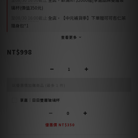
至
08/30 16:00
截止
全店，🎁滿NT$2000贈|享嘉品牌雙層玻
璃杯(價值350元)
至
08/30 16:00
截止
全店，【中元補貨季】下單贈可可杏仁茶
隨身包*1
查看更多
NT$998
以優惠價加購商品
(最多 1 件)
享嘉｜日日雙層玻璃杯
優惠價 NT$350