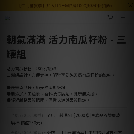
【中元補貨季】加入LINE領取滿1000折$50折扣券⚡️
朝氣滿滿 活力南瓜籽粉 - 三
罐組
活力南瓜籽粉	280g /罐x3
三罐組設計，方便儲存，隨時享受純天然南瓜籽粉的滋味。
●嚴選南瓜籽，純天然南瓜籽粉。
●無添加人工色素、香料及防腐劑，健康無負擔。
●經過嚴格品質把關，保證味道與品質穩定。
至
08/30 16:00
截止
全店，🎁滿NT$2000贈|享嘉品牌雙層玻
璃杯(價值350元)
至
08/30 16:00
截止
全店，【中元補貨季】下單贈可可杏仁茶