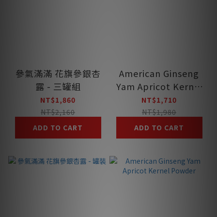
參氣滿滿 花旗參銀杏
American Ginseng
露 - 三罐組
Yam Apricot Kernel
Powder
NT$1,860
NT$1,710
NT$2,160
NT$1,980
ADD TO CART
ADD TO CART