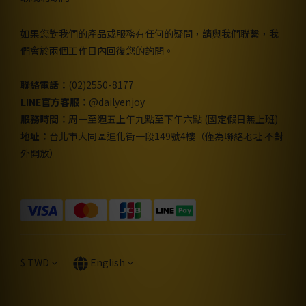
如果您對我們的產品或服務有任何的疑問，請與我們聯繫，我
們會於兩個工作日內回復您的詢問。
聯絡電話：
(02)2550-8177
LINE官方客服：
@dailyenjoy
服務時間：
周一至週五上午九點至下午六點 (國定假日無上班)
地址：
台北市大同區迪化街一段149號4樓（僅為聯絡地址 不對
外開放）
$
TWD
English