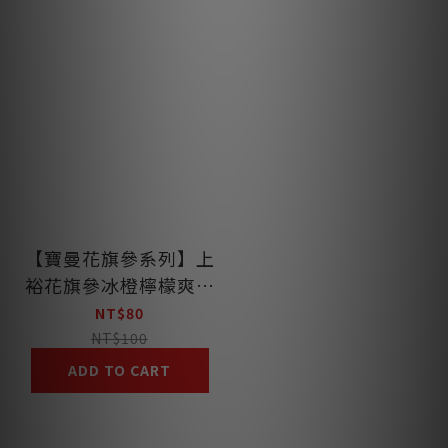
【寶曼花旗參系列】上
裕花旗參冰橙檸檬爽喉
軟糖
NT$80
NT$100
ADD TO CART