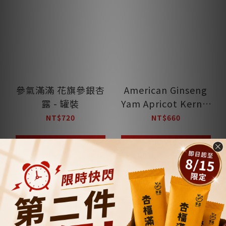
參氣滿滿 花旗參銀杏
American Ginseng
露 - 罐裝
Yam Apricot Kernel
Powder
NT$720
NT$660
ADD TO CART
ADD TO CART