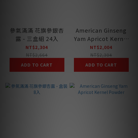
參氣滿滿 花旗參銀杏
American Ginseng
露 - 三盒組 24入
Yam Apricot Kernel
Powder
NT$2,304
NT$2,004
NT$2,664
NT$2,304
ADD TO CART
ADD TO CART