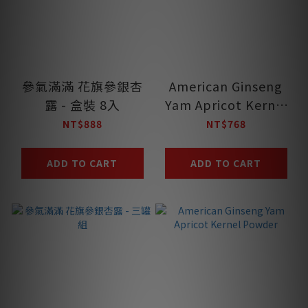
參氣滿滿 花旗參銀杏
American Ginseng
露 - 盒裝 8入
Yam Apricot Kernel
Powder
NT$888
NT$768
ADD TO CART
ADD TO CART