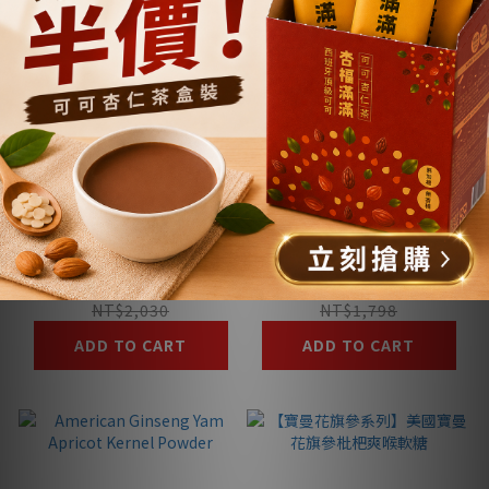
【寶曼花旗參系列】滴
參氣滿滿 花旗參銀杏
鷄精禮盒 9入
露 - 補充包
NT$1,760
NT$1,558
NT$2,030
NT$1,798
ADD TO CART
ADD TO CART