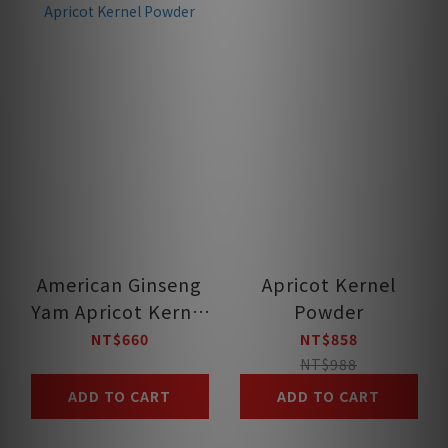
American Ginseng
Apricot Kernel
Yam Apricot Kernel
Powder
Powder
NT$660
NT$858
NT$988
ADD TO CART
ADD TO CART