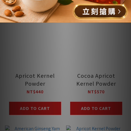
Apricot Kernel
Cocoa Apricot
Powder
Kernel Powder
NT$440
NT$570
ADD TO CART
ADD TO CART