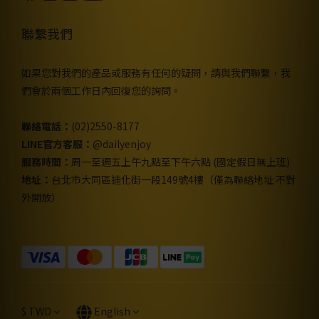
聯繫我們
如果您對我們的產品或服務有任何的疑問，請與我們聯繫，我
們會於兩個工作日內回復您的詢問。
聯絡電話：
(02)2550-8177
LINE官方客服：
@dailyenjoy
服務時間：
周一至週五上午九點至下午六點 (國定假日無上班)
地址：
台北市大同區迪化街一段149號4樓（僅為聯絡地址 不對
外開放）
$
TWD
English