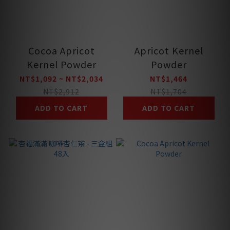
Cocoa Apricot
Apricot Kernel
Kernel Powder
Powder
NT$1,092 ~ NT$2,034
NT$1,464
NT$2,912
NT$1,704
ADD TO CART
ADD TO CART