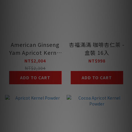
American Ginseng
杏福滿滿 咖啡杏仁茶 -
Yam Apricot Kernel
盒裝 16入
Powder
NT$2,004
NT$998
NT$2,304
ADD TO CART
ADD TO CART