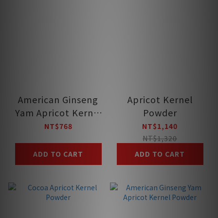
American Ginseng
Apricot Kernel
Yam Apricot Kernel
Powder
Powder
NT$768
NT$1,140
NT$1,320
ADD TO CART
ADD TO CART