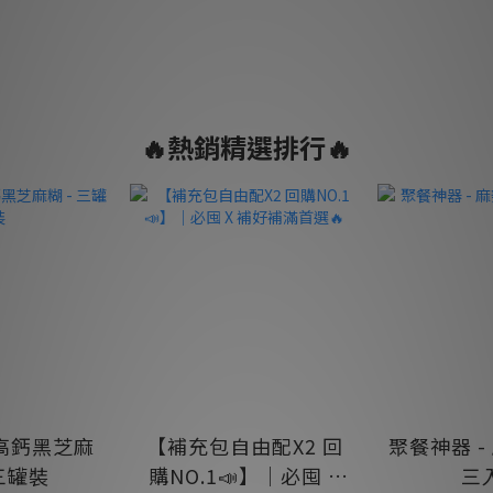
🔥熱銷精選排行🔥
高鈣黑芝麻
【補充包自由配X2 回
聚餐神器 -
 三罐裝
購NO.1📣】｜必囤 X
三