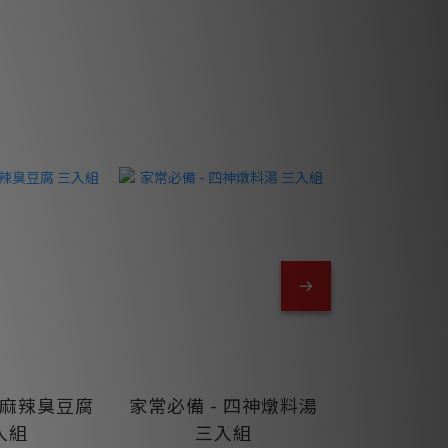
 麻辣臭豆腐
家常必備 - 四神燉料湯
入組
三入組