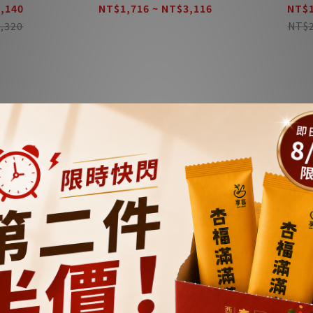
補好補滿首選🔥
,140
NT$1,716 ~ NT$3,116
NT$1
,320
NT$2