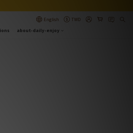
English
TWD
tions
about-daily-enjoy