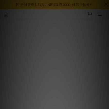
【中元補貨季】加入LINE領取滿1000折$50折扣券⚡️