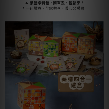
🔥
藥膳燉料包，簡單煮、輕鬆享！
📌 一包燉煮，全家共享，暖心又暖胃！