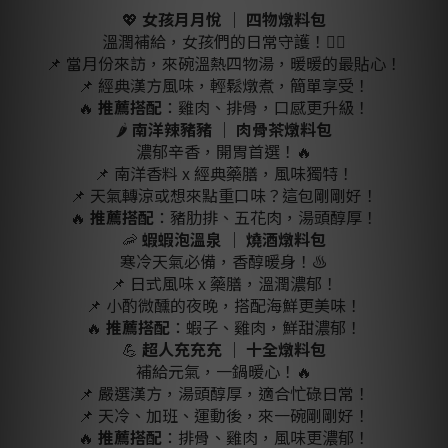
💖
女孩月月悅 ｜ 四物燉料包
溫潤補給，女孩們的日常守護！💆‍♀️
📌 當月份來訪，來碗溫熱四物湯，暖暖的最貼心！
📌 經典漢方風味，輕鬆燉煮，簡單享受！
🔥
推薦搭配
：雞肉、排骨，口感更升級！
🌶
南洋辣豬豬 ｜ 肉骨茶燉料包
濃郁辛香，開胃首選！🔥
📌 南洋香料 x 經典藥膳，風味獨特！
📌 天氣轉涼或想來點重口味？這包剛剛好！
🔥
推薦搭配
：豬肋排、五花肉，湯頭醇厚！
🦐
蝦蝦泡溫泉 ｜ 燒酒燉料包
寒冷天氣必備，香醇暖身！♨
📌 日式風味 x 藥膳，溫潤濃郁！
📌 小酌微醺的夜晚，搭配海鮮更美味！
🔥
推薦搭配
：蝦子、雞肉，鮮甜濃郁！
💪
超人充充充 ｜ 十全燉料包
補給元氣，一鍋暖心！🔥
📌 嚴選漢方，湯頭醇厚，適合忙碌日常！
📌 天冷、加班、運動後，來一碗剛剛好！
🔥
推薦搭配
：排骨、雞肉，風味更濃郁！