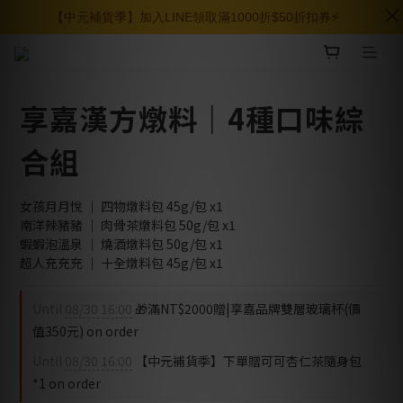
【中元補貨季】加入LINE領取滿1000折$50折扣券⚡️
享嘉漢方燉料｜4種口味綜
合組
女孩月月悅 ｜ 四物燉料包 45g/包 x1
南洋辣豬豬 ｜ 肉骨茶燉料包 50g/包 x1
蝦蝦泡溫泉 ｜ 燒酒燉料包 50g/包 x1
超人充充充 ｜ 十全燉料包 45g/包 x1
Until
08/30 16:00
🎁滿NT$2000贈|享嘉品牌雙層玻璃杯(價
值350元) on order
Until
08/30 16:00
【中元補貨季】下單贈可可杏仁茶隨身包
*1 on order