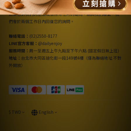
如果您對我們的產品或服務有任何的疑問，請與我們聯繫，我
們會於兩個工作日內回復您的詢問。
聯絡電話：
(02)2550-8177
LINE官方客服：
@dailyenjoy
服務時間：
周一至週五上午九點至下午六點 (國定假日無上班)
地址：
台北市大同區迪化街一段149號4樓（僅為聯絡地址 不對
外開放）
$
TWD
English