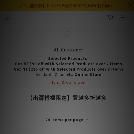
【中元補貨季】加入LINE領取滿1000折$50折扣券⚡️
All Customer
Selected Products:
Get NT$90 off with Selected Products over 2 items
Get NT$235 off with Selected Products over 3 items
Available Channels:
Online Store
Term & Condition
【出清惜福限定】買越多折越多
24 Items per page