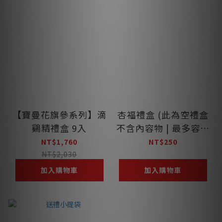
【寶曼花旗參系列】滴
杏福禮盒 (此為空禮盒
鷄精禮盒 9入
不含內容物 | 最多容納
2 件商品)
NT$1,760
NT$250
NT$2,030
加入購物車
加入購物車