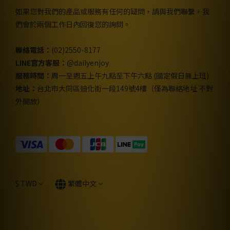
如果您對我們的產品或服務有任何的疑問，請與我們聯繫，我
們會於兩個工作日內回復您的詢問。
聯絡電話：
(02)2550-8177
LINE官方客服：
@dailyenjoy
服務時間：
周一至週五上午九點至下午六點 (國定假日無上班)
地址：
台北市大同區迪化街一段149號4樓（僅為聯絡地址 不對
外開放）
$
TWD
繁體中文